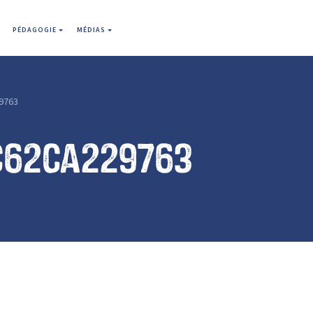
PÉDAGOGIE
MÉDIAS
9763
c62ca229763