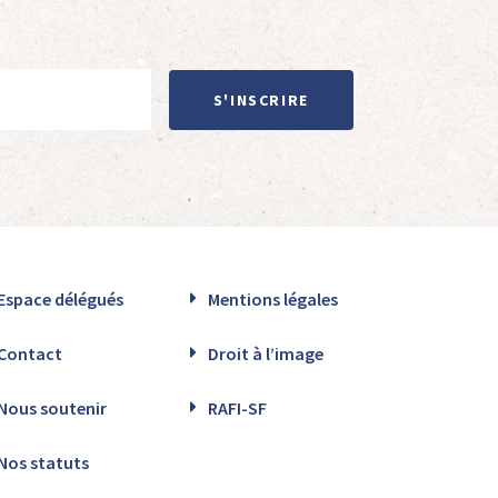
S'INSCRIRE
Espace délégués
Mentions légales
Contact
Droit à l’image
Nous soutenir
RAFI-SF
Nos statuts