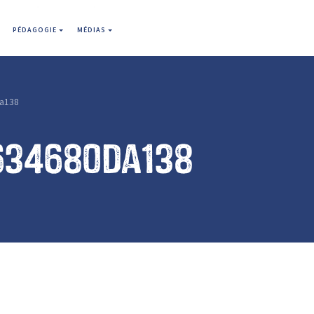
PÉDAGOGIE
MÉDIAS
a138
634680da138