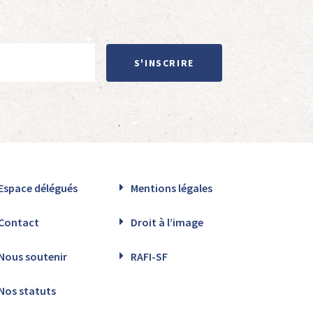
S'INSCRIRE
Espace délégués
Mentions légales
Contact
Droit à l’image
Nous soutenir
RAFI-SF
Nos statuts