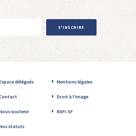
S'INSCRIRE
Espace délégués
Mentions légales
Contact
Droit à l’image
Nous soutenir
RAFI-SF
Nos statuts