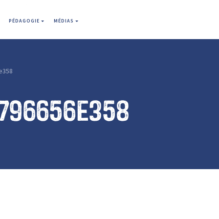
PÉDAGOGIE
MÉDIAS
e358
8796656e358