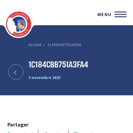
MENU
Accueil
1c184cbb751a3fa4
1c184cbb751a3fa4
3 novembre 2023
Partager