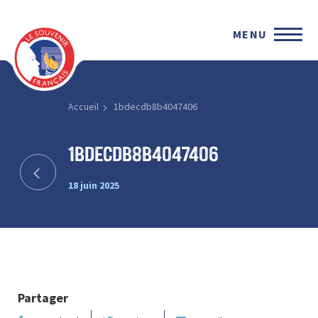
MENU
Accueil
1bdecdb8b4047406
1bdecdb8b4047406
18 juin 2025
Partager