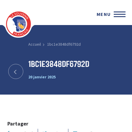
MENU
Accueil
1bc1e3848df6792d
1bc1e3848df6792d
20 janvier 2025
Partager