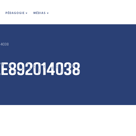
PÉDAGOGIE
MÉDIAS
4038
ee892014038