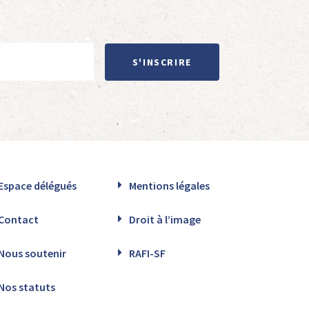
S'INSCRIRE
Espace délégués
Mentions légales
Contact
Droit à l’image
Nous soutenir
RAFI-SF
Nos statuts