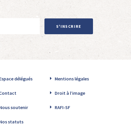
S'INSCRIRE
Espace délégués
Mentions légales
Contact
Droit à l’image
Nous soutenir
RAFI-SF
Nos statuts