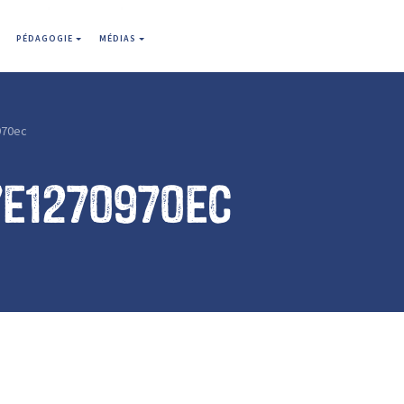
PÉDAGOGIE
MÉDIAS
970ec
7e1270970ec