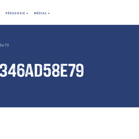
PÉDAGOGIE
MÉDIAS
8e79
7346ad58e79