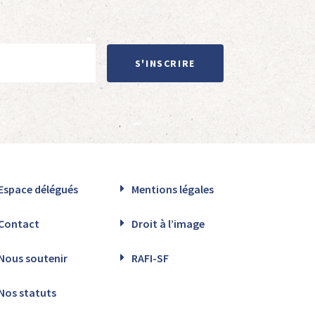
S'INSCRIRE
Espace délégués
Mentions légales
Contact
Droit à l’image
Nous soutenir
RAFI-SF
Nos statuts