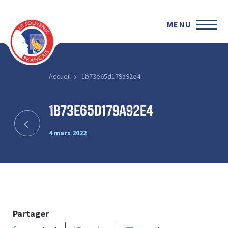
MENU
Accueil
1b73e65d179a92e4
1b73e65d179a92e4
4 mars 2022
Partager