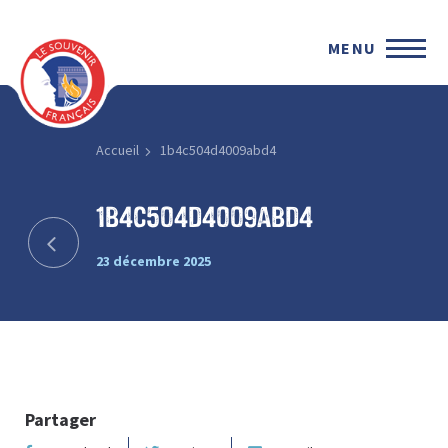
MENU
Accueil
1b4c504d4009abd4
1b4c504d4009abd4
23 décembre 2025
Partager