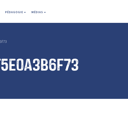
PÉDAGOGIE
MÉDIAS
6f73
f5e0a3b6f73