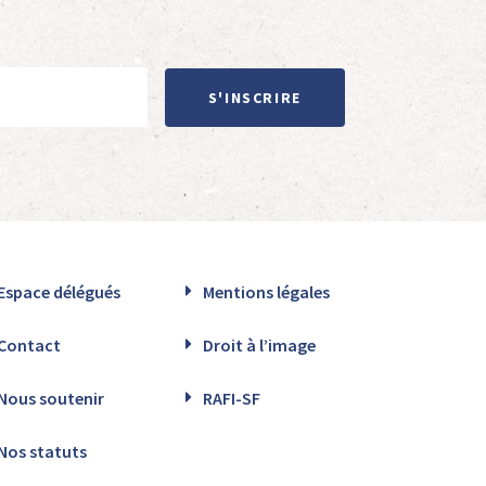
S'INSCRIRE
Espace délégués
Mentions légales
Contact
Droit à l’image
Nous soutenir
RAFI-SF
Nos statuts