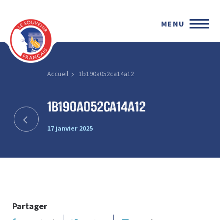
MENU
Accueil
1b190a052ca14a12
1b190a052ca14a12
17 janvier 2025
Partager