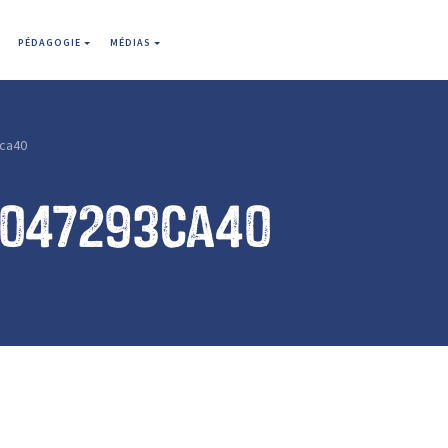
PÉDAGOGIE
MÉDIAS
ca40
e047293ca40