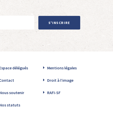
S'INSCRIRE
Espace délégués
Mentions légales
Contact
Droit à l’image
Nous soutenir
RAFI-SF
Nos statuts