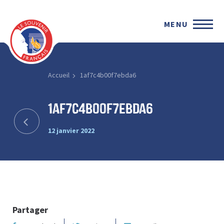
MENU
Accueil
1af7c4b00f7ebda6
1af7c4b00f7ebda6
12 janvier 2022
Partager