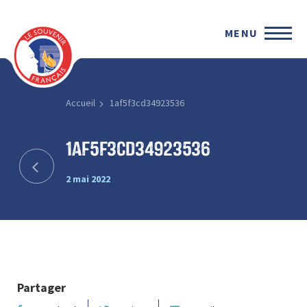
MENU
Accueil
1af5f3cd34923536
1af5f3cd34923536
2 mai 2022
Partager