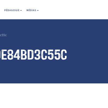
PÉDAGOGIE
MÉDIAS
c55c
de84bd3c55c