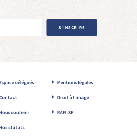
S'INSCRIRE
Espace délégués
Mentions légales
Contact
Droit à l’image
Nous soutenir
RAFI-SF
Nos statuts