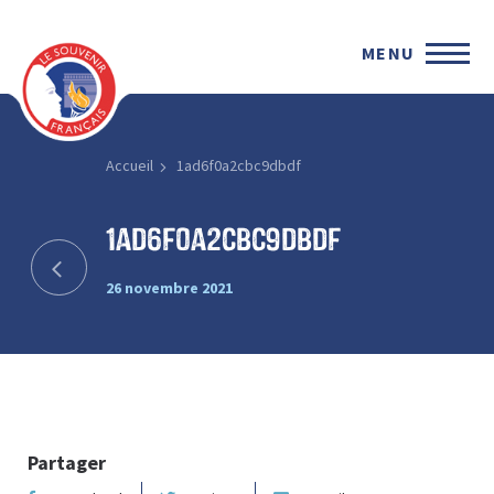
MENU
Accueil
1ad6f0a2cbc9dbdf
1ad6f0a2cbc9dbdf
26 novembre 2021
Partager