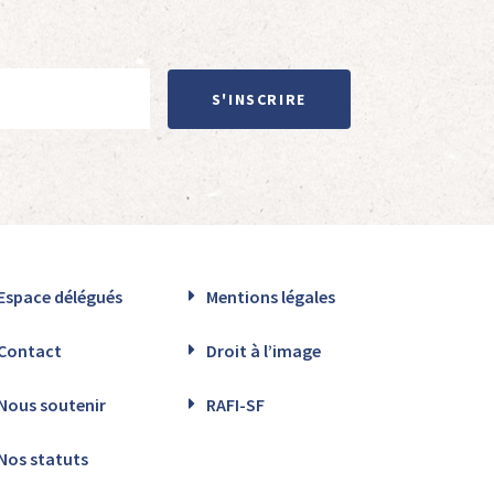
S'INSCRIRE
Espace délégués
Mentions légales
Contact
Droit à l’image
Nous soutenir
RAFI-SF
Nos statuts