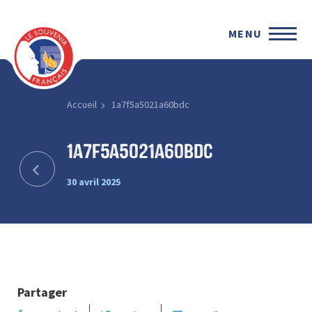
MENU
Accueil
1a7f5a5021a60bdc
1a7f5a5021a60bdc
30 avril 2025
Partager