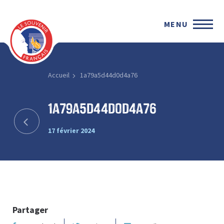
MENU
Accueil
1a79a5d44d0d4a76
1a79a5d44d0d4a76
17 février 2024
Partager