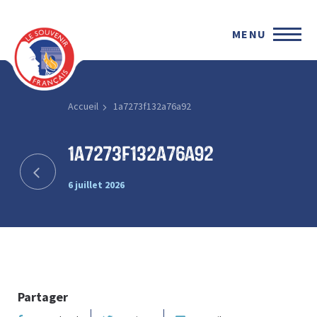
MENU
Accueil
1a7273f132a76a92
1a7273f132a76a92
6 juillet 2026
Partager