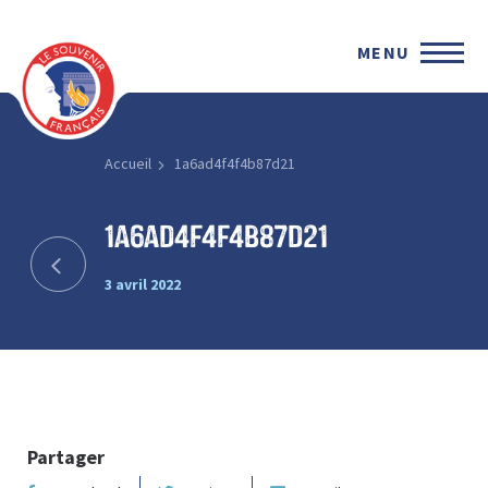
MENU
Accueil
1a6ad4f4f4b87d21
1a6ad4f4f4b87d21
3 avril 2022
Partager