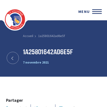
MENU
Accueil
1a25801642ad6e5f
1a25801642ad6e5f
7 novembre 2021
Partager