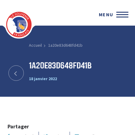
MENU
Accueil
1a20e83d648fd41b
1a20e83d648fd41b
18 janvier 2022
Partager