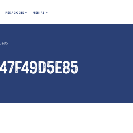
PÉDAGOGIE
MÉDIAS
5e85
647f49d5e85