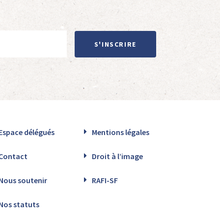
S'INSCRIRE
Espace délégués
Mentions légales
Contact
Droit à l’image
Nous soutenir
RAFI-SF
Nos statuts