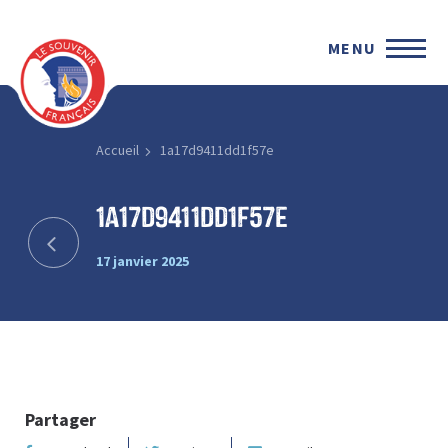
MENU
Accueil
1a17d9411dd1f57e
1a17d9411dd1f57e
17 janvier 2025
Partager