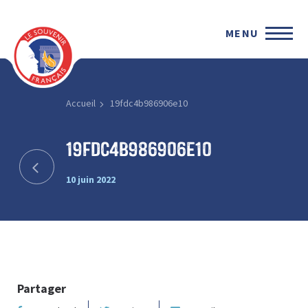
MENU
Accueil
19fdc4b986906e10
19fdc4b986906e10
10 juin 2022
Partager