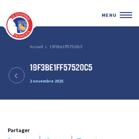
MENU
Accueil
19f3be1ff57520c5
19f3be1ff57520c5
2 novembre 2025
Partager