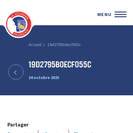
MENU
Accueil
19d2795b0ecf055c
19d2795b0ecf055c
24 octobre 2025
Partager