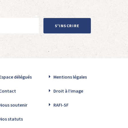
S'INSCRIRE
Espace délégués
Mentions légales
Contact
Droit à l’image
Nous soutenir
RAFI-SF
Nos statuts