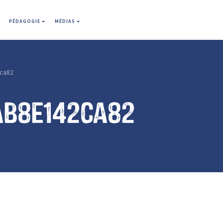
PÉDAGOGIE
MÉDIAS
ca82
ab8e142ca82