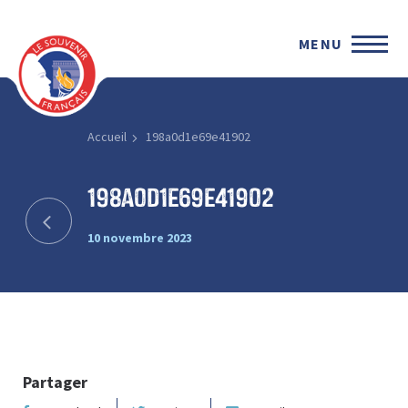
MENU
Accueil
198a0d1e69e41902
198a0d1e69e41902
10 novembre 2023
Partager