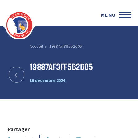
MENU
Accueil
19887af3ff5b2d05
19887af3ff5b2d05
16 décembre 2024
Partager