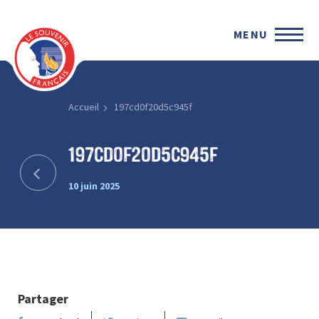
MENU
Accueil
197cd0f20d5c945f
197cd0f20d5c945f
10 juin 2025
Partager