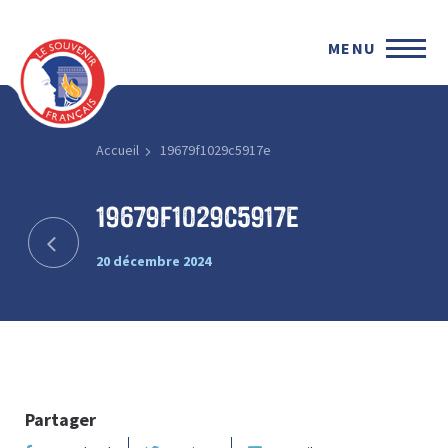
MENU
Accueil
19679f1029c5917e
19679f1029c5917e
20 décembre 2024
Partager