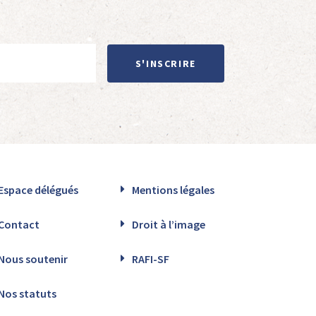
S'INSCRIRE
Espace délégués
Mentions légales
Contact
Droit à l’image
Nous soutenir
RAFI-SF
Nos statuts