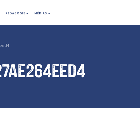
PÉDAGOGIE
MÉDIAS
eed4
27ae264eed4