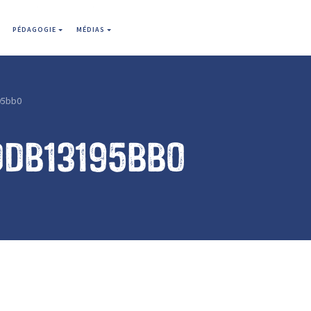
PÉDAGOGIE
MÉDIAS
95bb0
ddb13195bb0