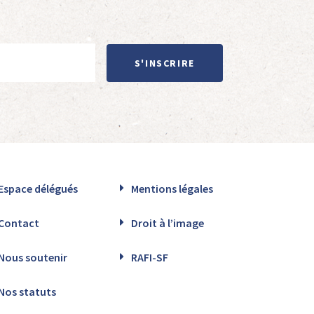
S'INSCRIRE
Espace délégués
Mentions légales
Contact
Droit à l’image
Nous soutenir
RAFI-SF
Nos statuts