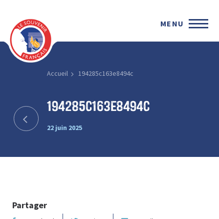
MENU
Accueil
194285c163e8494c
194285c163e8494c
22 juin 2025
Partager