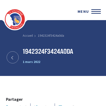
MENU
Accueil
1942324f3424a0da
1942324f3424a0da
1 mars 2022
Partager