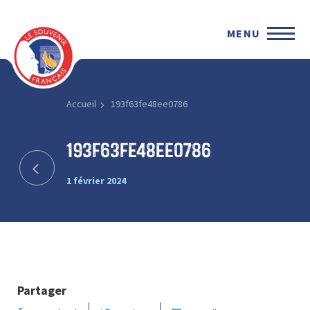
MENU
Accueil
193f63fe48ee0786
193f63fe48ee0786
1 février 2024
Partager