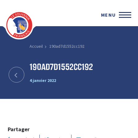
MENU
Accueil
190ad7d1552cc192
190ad7d1552cc192
4 janvier 2022
Partager