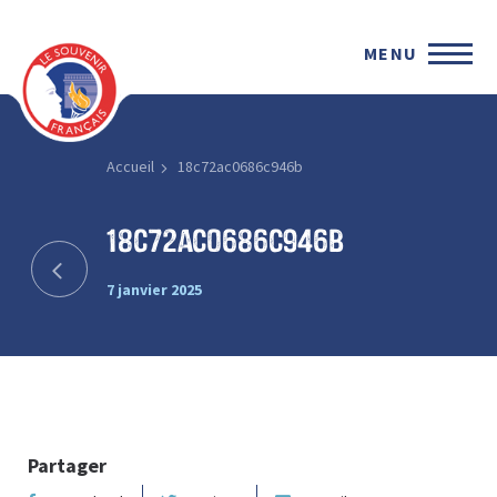
MENU
Accueil
18c72ac0686c946b
18c72ac0686c946b
7 janvier 2025
Partager