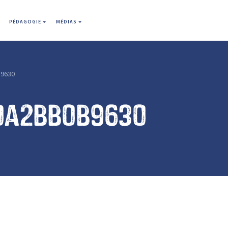
PÉDAGOGIE
MÉDIAS
9630
0a2bb0b9630