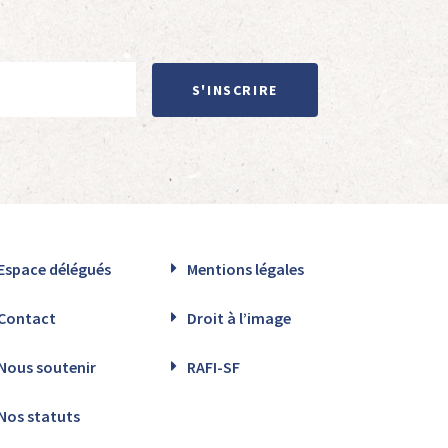
S'INSCRIRE
Espace délégués
Mentions légales
Contact
Droit à l’image
Nous soutenir
RAFI-SF
Nos statuts