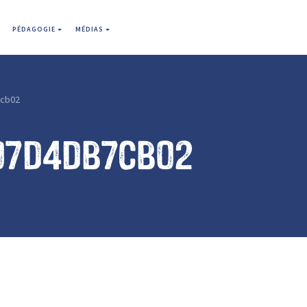
PÉDAGOGIE
MÉDIAS
cb02
07d4db7cb02