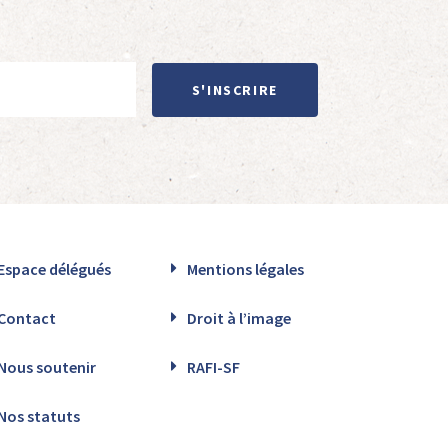
S'INSCRIRE
Espace délégués
Mentions légales
Contact
Droit à l’image
Nous soutenir
RAFI-SF
Nos statuts