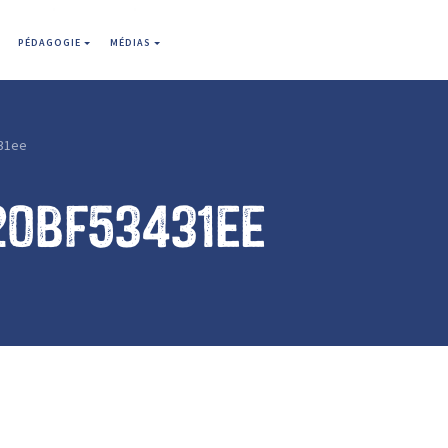
PÉDAGOGIE
MÉDIAS
31ee
20bf53431ee