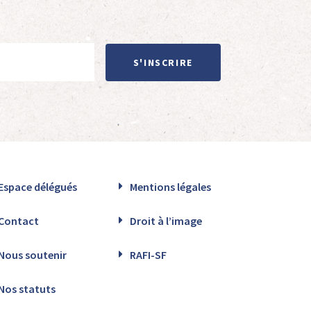
S'INSCRIRE
Espace délégués
Mentions légales
Contact
Droit à l’image
Nous soutenir
RAFI-SF
Nos statuts