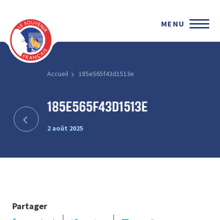
MENU
Accueil
185e565f43d1513e
185e565f43d1513e
2 août 2025
Partager