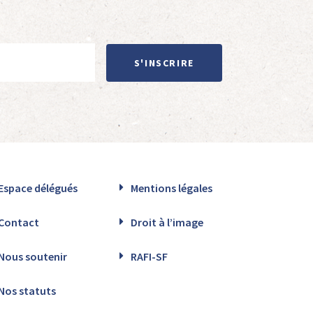
S'INSCRIRE
Espace délégués
Mentions légales
Contact
Droit à l’image
Nous soutenir
RAFI-SF
Nos statuts