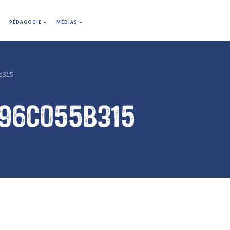
PÉDAGOGIE
MÉDIAS
b315
a96c055b315