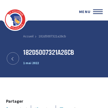
MENU
Accueil
182d5007321a26cb
182d5007321a26cb
1 mai 2022
Partager