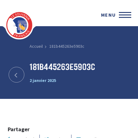
MENU
Accueil
181b445263e5903c
181b445263e5903c
2 janvier 2025
Partager