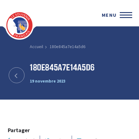
MENU
Accueil
180e845a7e14a5d6
180e845a7e14a5d6
19 novembre 2023
Partager